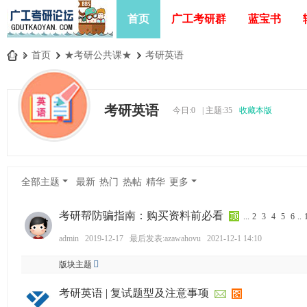
首页
广工考研群
蓝宝书
»
首页
›
★考研公共课★
›
考研英语
广
工
考研英语
今日:
0
|
主题:
35
收藏本版
考
研
论
坛
全部主题
最新
热门
热帖
精华
更多
_
广
考研帮防骗指南：购买资料前必看
...
2
3
4
5
6
..
东
admin
2019-12-17
最后发表:azawahovu
2021-12-1 14:10
工
版块主题
业
考研英语 | 复试题型及注意事项
大