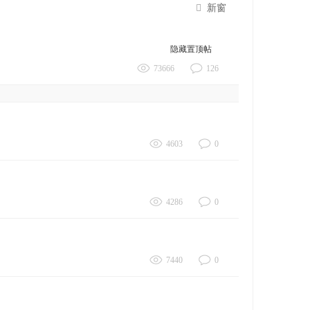
新窗
隐藏置顶帖
73666
126
4603
0
4286
0
7440
0