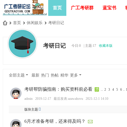
首页
广工考研群
蓝宝书
»
首页
›
休闲娱乐
›
考研日记
广
工
考研日记
今日:
0
|
主题:
17
收藏本版
考
研
论
坛
全部主题
最新
热门
热帖
精华
更多
_
广
考研帮防骗指南：购买资料前必看
...
2
3
4
5
6
..
东
admin
2019-12-17
最后发表:azawahovu
2021-12-1 14:10
工
版块主题
业
6月才准备考研，还来得及吗？
大