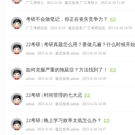
学
广工考研人
2021-6-18
最后发表:广工考研人
2021-6-18 11:06
考
考研不会做笔记，你正在丧失竞争力？
研
广工考研信息
2021-6-16
最后发表:广工考研信息
2021-6-16 14:50
论
坛
22考研 | 考研真题怎么用？要做几遍？什么时候开
_
admin
2021-6-16
最后发表:admin
2021-6-16 14:40
广
工
如何克服严重的拖延症？方法找到了！
考
admin
2021-6-16
最后发表:admin
2021-6-16 14:39
研
辅
22考研 | 时间管理的七大忌
导
admin
2021-6-16
最后发表:admin
2021-6-16 14:38
网
(g
22考研 | 晚上学习效率太低怎么办？
du
admin
2021-6-16
最后发表:admin
2021-6-16 14:37
tk