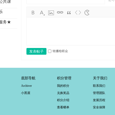
还可
公共课
学
考
乐
研
服务★
论
坛
_
广
转播给听众
发表帖子
工
考
研
辅
底部导航
积分管理
关于我们
导
Archiver
我的积分
联系我们
网
小黑屋
兑换奖品
管理团队
(g
积分介绍
发展历程
du
查看晒单
安全保障
tk