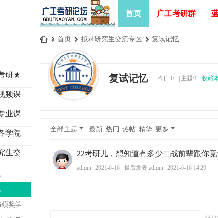
首页
广工考研群
»
首页
›
拟录研究生交流专区
›
复试记忆
广
工
考研★
复试记忆
今日:
0
|
主题:
1
收藏
考
视频课
研
论
专业课
坛
全部主题
最新
热门
热帖
精华
更多
各学院
_
究生交
广
22考研儿，想知道有多少二战前辈跟你
东
admin
2021-6-16
最后发表:admin
2021-6-16 14:29
忆
工
忆
业
书领奖学
大