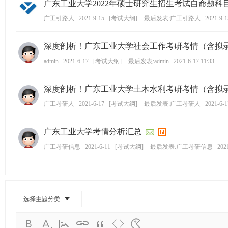
广东工业大学2022年硕士研究生招生考试自命题科
学
广工引路人
2021-9-15
[
考试大纲
]
最后发表:广工引路人
2021-9-1
考
研
深度剖析！广东工业大学社会工作考研考情（含拟录取
论
admin
2021-6-17
[
考试大纲
]
最后发表:admin
2021-6-17 11:33
坛
_
深度剖析！广东工业大学土木水利考研考情（含拟录取
广
广工考研人
2021-6-17
[
考试大纲
]
最后发表:广工考研人
2021-6-1
工
考
广东工业大学考情分析汇总
研
广工考研信息
2021-6-11
[
考试大纲
]
最后发表:广工考研信息
202
辅
导
网
(g
选择主题分类
du
tk