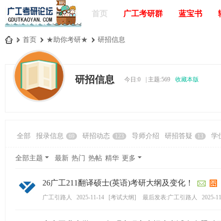
首页
广工考研群
蓝宝书
»
首页
›
★助你考研★
›
研招信息
广
工
研招信息
今日:
0
|
主题:
569
收藏本版
考
研
论
坛
全部
报录信息
研招动态
导师介绍
研招答疑
学
69
123
13
_
广
全部主题
最新
热门
热帖
精华
更多
东
26广工211翻译硕士(英语)考研大纲及变化！
工
业
广工引路人
2025-11-14
[
考试大纲
]
最后发表:广工引路人
2025-11
大