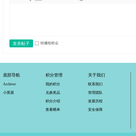
ao
ya
n.
co
m)
转播给听众
发表帖子
底部导航
积分管理
关于我们
Archiver
我的积分
联系我们
小黑屋
兑换奖品
管理团队
积分介绍
发展历程
查看晒单
安全保障