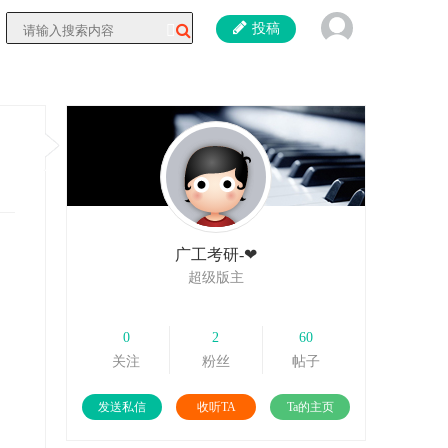
投稿
广工考研-❤
超级版主
0
2
60
关注
粉丝
帖子
发送私信
收听TA
Ta的主页