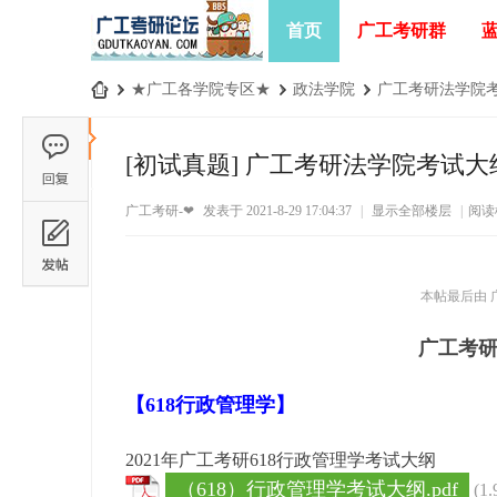
首页
广工考研群
›
★广工各学院专区★
›
政法学院
›
广工考研法学院
广
工
[初试真题]
广工考研法学院考试大
考
广工考研-❤
发表于 2021-8-29 17:04:37
|
显示全部楼层
|
阅读
研
论
坛
本帖最后由 广工
_
广工考
广
东
【618行政管理学】
工
业
2021年广工考研
618行政管理学
考试大纲
大
（618）行政管理学考试大纲.pdf
(1