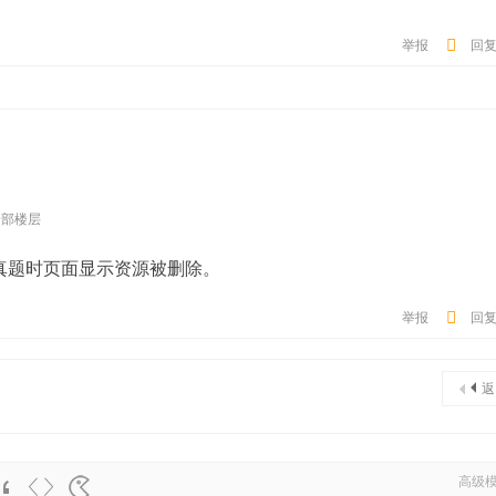
举报
回
全部楼层
版真题时页面显示资源被删除。
举报
回
返
高级