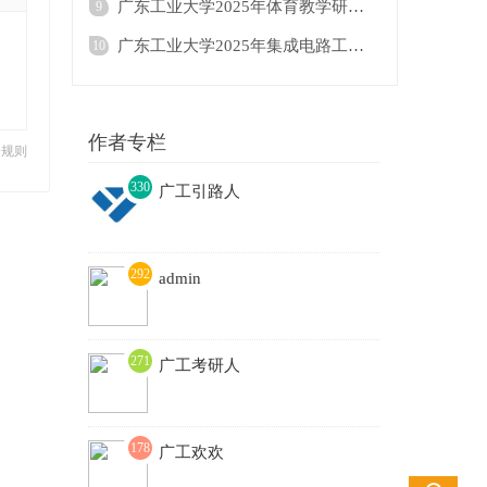
广东工业大学2025年体育教学研究生招生目录
9
广东工业大学2025年集成电路工程△（按研究
10
作者专栏
分规则
330
广工引路人
3
292
admin
271
广工考研人
178
广工欢欢