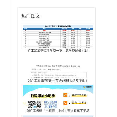
热门图文
广工2026研究生学费一览！总学费最低为2.4
26广工211翻译硕士(英语)考研大纲及变化！
26广工考研「半程班」上线！弯道超车下半场