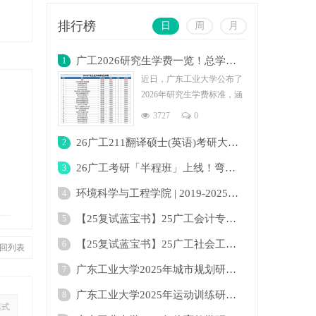
排行榜
日
周
月
复
广工2026研究生学费一览！总学费最低为2.4
1
近日，广东工业大学公布了
2026年研究生学费标准，涵
盖全日制与非全日制多个专
3727
0
业。学费
26广工211翻译硕士(英语)考研大纲及变化！
2
26广工考研「半程班」上线！弯道超车下半场
3
环境科学与工程学院 | 2019-2025年广东工业
4
复
【25复试蓝宝书】25广工会计专硕复试考点真
5
【25复试蓝宝书】25广工社会工作复试考点真
6
回列表
广东工业大学2025年城市规划研究生招生目录
7
广东工业大学2025年运动训练研究生招生目录
8
模式