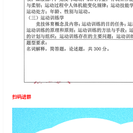
ao
ya
n.
co
m)
扫码进群