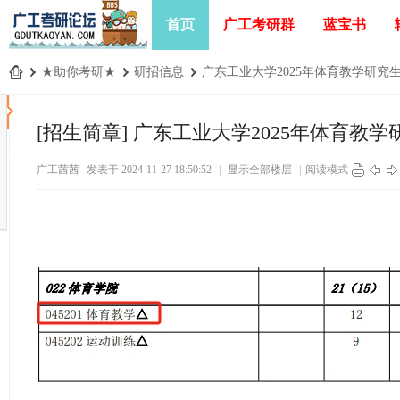
首页
广工考研群
蓝宝书
›
★助你考研★
›
研招信息
›
广东工业大学2025年体育教学研究生招
广
工
[招生简章]
广东工业大学2025年体育教
考
广工茜茜
发表于 2024-11-27 18:50:52
|
显示全部楼层
|
阅读模式
研
论
坛
_
广
东
工
业
大