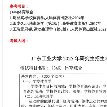
学
参考书目：
考
(346)体育综合
研
1.周登嵩.学校体育学,人民体育出版社,2004年
论
2.田麦久.运动训练学（第2版）,高等教育出版社,2017年
3.王瑞元,孙飙.运动生理学（第6版）,人民体育出版社,202
坛
_
考试大纲：
广
工
考
研
辅
导
网
(g
du
tk