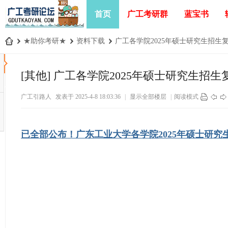
首页
广工考研群
蓝宝书
›
★助你考研★
›
资料下载
›
广工各学院2025年硕士研究生招生复试
广
工
[其他]
广工各学院2025年硕士研究生招生
考
广工引路人
发表于 2025-4-8 18:03:36
|
显示全部楼层
|
阅读模式
研
论
坛
已全部公布！广东工业大学各学院2025年硕士研究
_
广
东
工
业
大