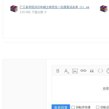
学
广工各学院2025年硕士研究生一志愿复试名单（1）.rar
考
2.65 MB, 下载次数: 0
研
论
坛
_
广
工
考
研
辅
导
网
您需
(g
du
回帖并转播
回帖
发表回复
tk