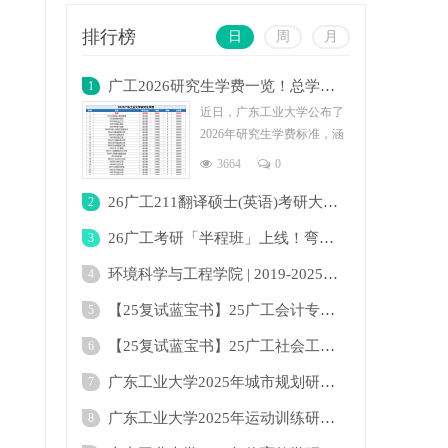
排行榜
日
周
月
广工2026研究生学费一览！总学费最低为2.4
1
近日，广东工业大学公布了
2026年研究生学费标准，涵
盖全日制与非全日制多个专
3664
0
业。学费
26广工211翻译硕士(英语)考研大纲及变化！
2
26广工考研「半程班」上线！弯道超车下半场
3
环境科学与工程学院 | 2019-2025年广东工业
4
【25复试蓝宝书】25广工会计专硕复试考点真
5
【25复试蓝宝书】25广工社会工作复试考点真
6
广东工业大学2025年城市规划研究生招生目录
7
广东工业大学2025年运动训练研究生招生目录
8