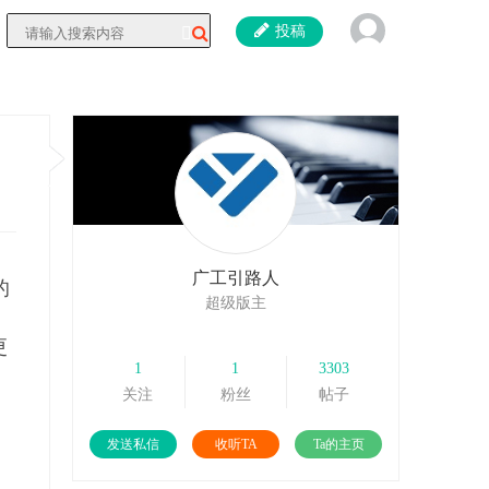
投稿
广工引路人
的
超级版主
更
1
1
3303
关注
粉丝
帖子
发送私信
收听TA
Ta的主页