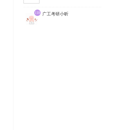
118
广工考研小昕