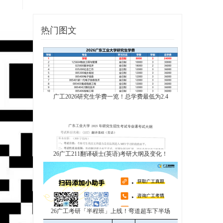
热门图文
广工2026研究生学费一览！总学费最低为2.4
26广工211翻译硕士(英语)考研大纲及变化！
26广工考研「半程班」上线！弯道超车下半场