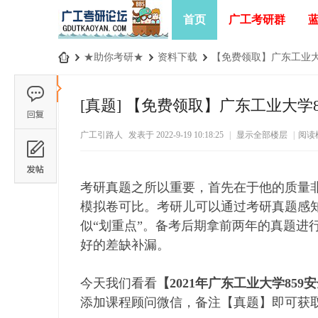
首页
广工考研群
›
★助你考研★
›
资料下载
›
【免费领取】广东工业大学
广
工
[真题]
【免费领取】广东工业大学85
考
广工引路人
发表于 2022-9-19 10:18:25
|
显示全部楼层
|
阅读
研
论
坛
考研真题之所以重要，首先在于他的质量
_
模拟卷可比。考研儿可以通过考研真题感
广
似“划重点”。备考后期拿前两年的真题进
东
好的差缺补漏。
工
今天我们看看
【2021年广东工业大学85
业
添加课程顾问微信，备注【真题】即可获
大