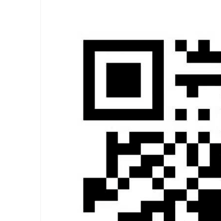
学
考
研
论
坛
_
广
工
考
研
辅
导
网
(g
du
tk