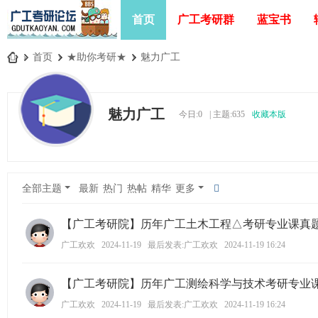
首页
广工考研群
蓝宝书
»
首页
›
★助你考研★
›
魅力广工
广
工
魅力广工
今日:
0
|
主题:
635
收藏本版
考
研
论
坛
全部主题
最新
热门
热帖
精华
更多
_
广
【广工考研院】历年广工土木工程△考研专业课真
东
广工欢欢
2024-11-19
最后发表:广工欢欢
2024-11-19 16:24
工
【广工考研院】历年广工测绘科学与技术考研专业
业
大
广工欢欢
2024-11-19
最后发表:广工欢欢
2024-11-19 16:24