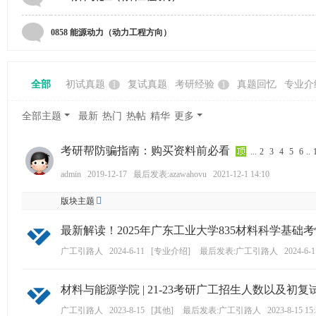
学
考
0858 能源动力（动力工程方向）
研
论
全部
初试真题
复试真题
考研经验
真题回忆
专业介
1
1
坛
_
全部主题
最新
热门
热帖
精华
更多
广
工
考研帮防骗指南：购买资料前必看
...
2
3
4
5
6
..
考
admin
2019-12-17
最后发表:azawahovu
2021-12-1 14:10
研
版块主题
辅
最新解读！2025年广东工业大学835材料科学基
导
广工引路人
2024-6-11
[
专业介绍
]
最后发表:广工引路人
2024-6-1
网
(g
材料与能源学院 | 21-23考研广工招生人数以及初复试
du
广工引路人
2023-8-15
[
其他
]
最后发表:广工引路人
2023-8-15 15
tk