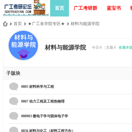
首页
广工考研群
蓝宝书
»
首页
›
★广工各学院专区★
›
材料与能源学院
广
工
材料与能源学院
今日:
0
|
主题:
6
收藏本
考
研
论
子版块
坛
_
0805 材料科学与工程
广
东
0807 动力工程及工程热物理
工
080903 微电子学与固体电子学
业
大
0856 材料与化工（材料工程方向）