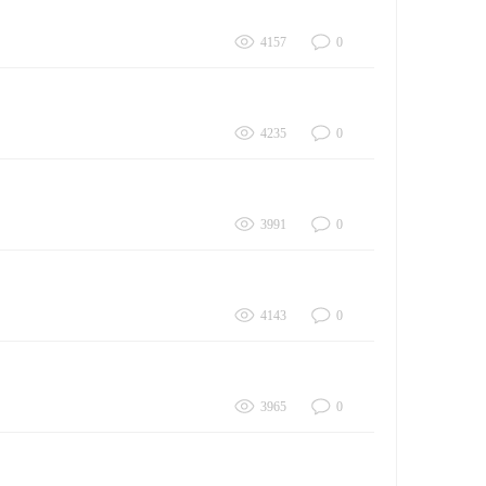
4157
0
4235
0
3991
0
4143
0
3965
0