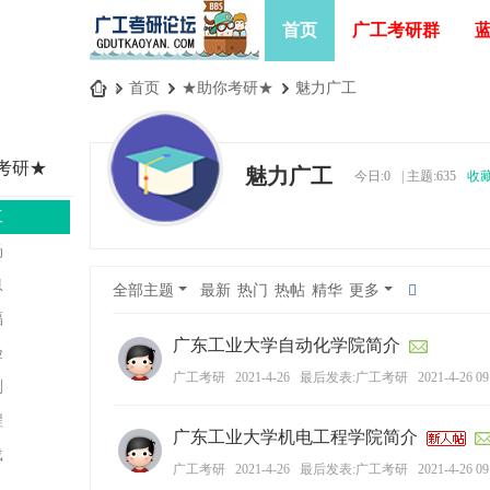
首页
广工考研群
»
首页
›
★助你考研★
›
魅力广工
广
工
考研★
魅力广工
今日:
0
|
主题:
635
收
考
研
工
论
汤
坛
息
全部主题
最新
热门
热帖
精华
更多
_
福
广
广东工业大学自动化学院简介
验
东
广工考研
2021-4-26
最后发表:广工考研
2021-4-26 09
剂
工
程
广东工业大学机电工程学院简介
业
载
大
广工考研
2021-4-26
最后发表:广工考研
2021-4-26 09