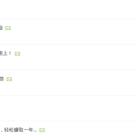
业
用上！
答
轻松赚取一年...