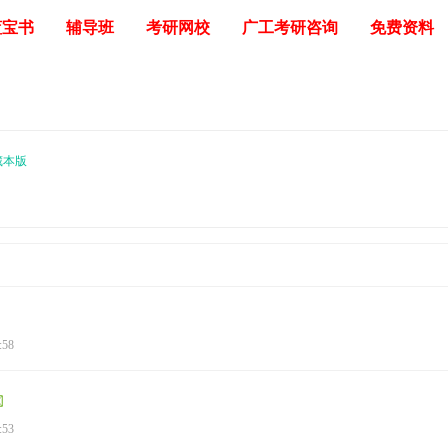
蓝宝书
辅导班
考研网校
广工考研咨询
免费资料
藏本版
:58
:53