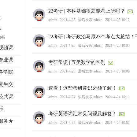
学
22考研 | 本科基础很差能考上研吗？
考
活
admin
2021-4-25
最后发表:admin
2021-4-25 10:12
研
载
论
22考研 | 考研政治马原23个考点大总结
知书
坛
admin
2021-4-25
最后发表:admin
2021-4-25 10:05
视频课
_
广
专业课
考研常识 | 五类数学的区别
工
admin
2021-4-25
最后发表:admin
2021-4-25 10:00
各学院
考
研
究生交
速看！这些考研常识必须了解！
辅
公共课
admin
2021-4-24
最后发表:admin
2021-4-24 10:11
导
乐
网
考研英语词汇常见问题及解答！
(g
服务★
admin
2021-4-24
最后发表:admin
2021-4-24 10:02
du
tk