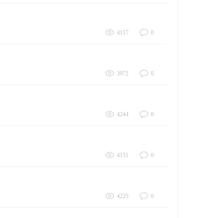
4117
0
3972
0
4244
0
4151
0
4225
0