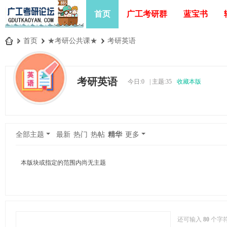
首页
广工考研群
蓝宝书
»
首页
›
★考研公共课★
›
考研英语
广
工
考研英语
今日:
0
|
主题:
35
收藏本版
考
研
论
坛
全部主题
最新
热门
热帖
精华
更多
_
广
本版块或指定的范围内尚无主题
东
工
业
大
还可输入
80
个字