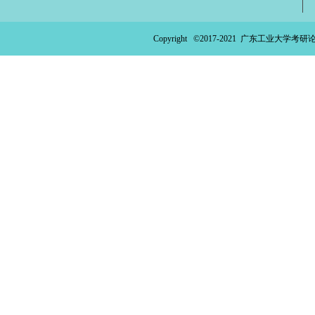
ao
ya
Copyright ©2017-2021
广东工业大学考研论
n.
co
m)