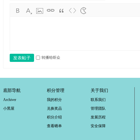
学
考
研
论
坛
_
广
转播给听众
发表帖子
工
考
研
底部导航
积分管理
关于我们
辅
Archiver
我的积分
联系我们
导
小黑屋
兑换奖品
管理团队
网
积分介绍
发展历程
(g
查看晒单
安全保障
du
tk