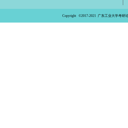
ao
ya
Copyright ©2017-2021
广东工业大学考研论
n.
co
m)