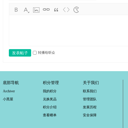
学
考
研
论
坛
_
广
转播给听众
发表帖子
工
考
研
底部导航
积分管理
关于我们
辅
Archiver
我的积分
联系我们
导
小黑屋
兑换奖品
管理团队
网
积分介绍
发展历程
(g
查看晒单
安全保障
du
tk