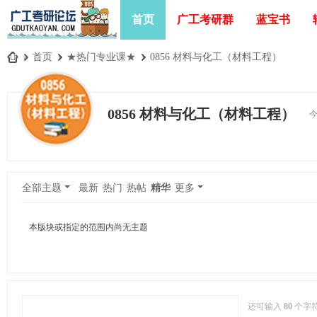
首页
广工考研群
蓝宝书
»
首页
›
★热门专业课★
›
0856 材料与化工（材料工程）
广
工
0856 材料与化工（材料工程）
今
考
研
论
坛
全部主题
最新
热门
热帖
精华
更多
_
广
本版块或指定的范围内尚无主题
东
工
业
大
还可输入
80
个字