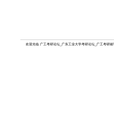
欢迎光临 广工考研论坛_广东工业大学考研论坛_广工考研辅导网(gdutkaoy