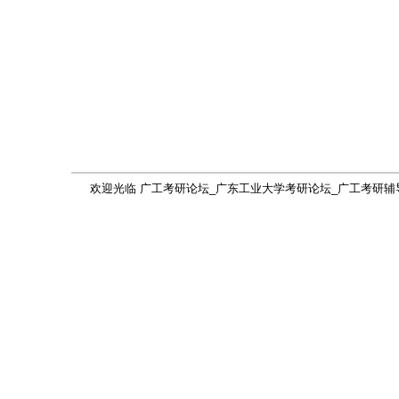
欢迎光临 广工考研论坛_广东工业大学考研论坛_广工考研辅导网(gdutkaoy