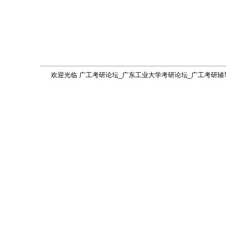
欢迎光临 广工考研论坛_广东工业大学考研论坛_广工考研辅导网(gdutkaoy