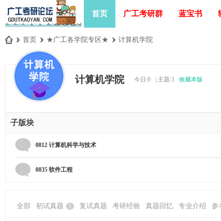
首页
广工考研群
蓝宝书
»
首页
›
★广工各学院专区★
›
计算机学院
广
工
计算机学院
今日:
0
|
主题:
3
收藏本版
考
研
论
子版块
坛
_
0812 计算机科学与技术
广
东
0835 软件工程
工
业
全部
初试真题
复试真题
考研经验
真题回忆
专业介绍
参
1
大