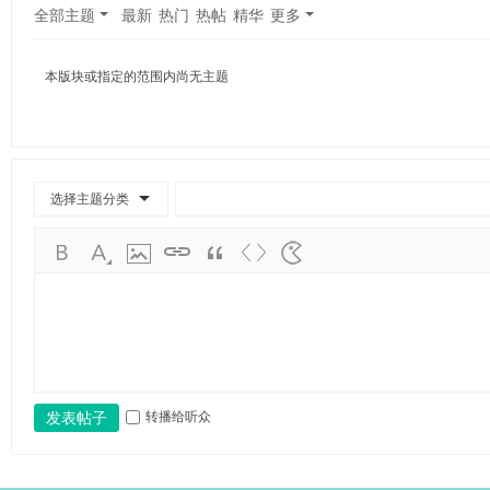
学
全部主题
最新
热门
热帖
精华
更多
考
研
本版块或指定的范围内尚无主题
论
坛
_
选择主题分类
广
工
考
研
辅
导
网
转播给听众
发表帖子
(g
du
tk