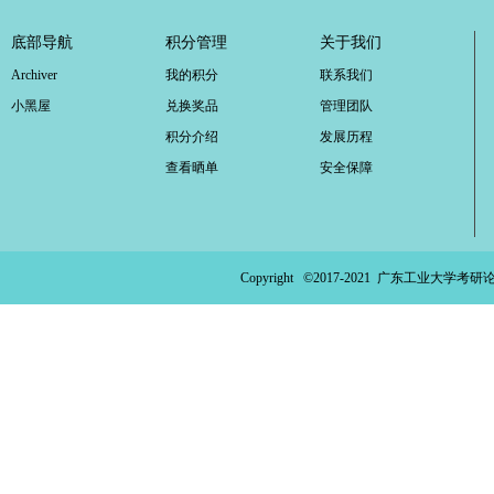
ao
底部导航
积分管理
关于我们
ya
Archiver
我的积分
联系我们
n.
小黑屋
兑换奖品
管理团队
co
积分介绍
发展历程
m)
查看晒单
安全保障
Copyright ©2017-2021
广东工业大学考研论