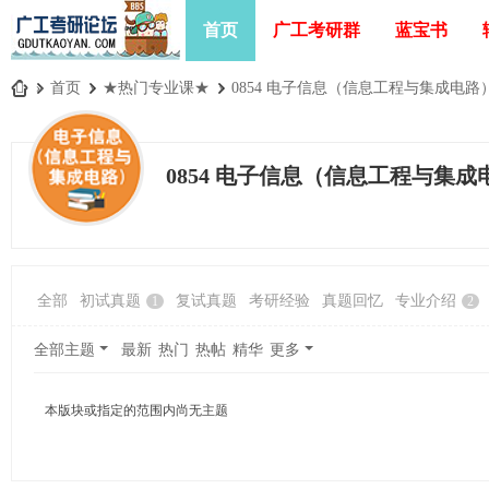
首页
广工考研群
蓝宝书
»
首页
›
★热门专业课★
›
0854 电子信息（信息工程与集成电路
广
工
0854 电子信息（信息工程与集成
考
研
论
坛
全部
初试真题
复试真题
考研经验
真题回忆
专业介绍
1
2
_
广
全部主题
最新
热门
热帖
精华
更多
东
工
本版块或指定的范围内尚无主题
业
大