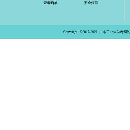
查看晒单
安全保障
ao
ya
n.
Copyright ©2017-2021
广东工业大学考研论
co
m)