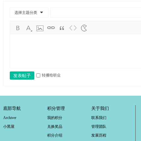
学
考
选择主题分类
研
论
坛
_
广
工
转播给听众
发表帖子
考
研
辅
导
底部导航
积分管理
关于我们
网
Archiver
我的积分
联系我们
(g
小黑屋
兑换奖品
管理团队
du
积分介绍
发展历程
tk