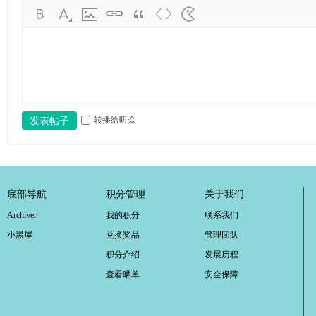
ao
ya
n.
co
m)
转播给听众
发表帖子
底部导航
积分管理
关于我们
Archiver
我的积分
联系我们
小黑屋
兑换奖品
管理团队
积分介绍
发展历程
查看晒单
安全保障