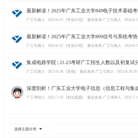
学
最新解读！2025年广东工业大学849电子技术基
考
广工引路人
2024-6-25
[
专业介绍
]
最后发表:广工引路人
2024-6-2
研
论
最新解读！2025年广东工业大学809信号与系统
坛
广工引路人
2024-6-22
[
专业介绍
]
最后发表:广工引路人
2024-6-2
_
广
集成电路学院 | 21-23考研广工招生人数以及初复
工
广工引路人
2023-8-28
[
其他
]
最后发表:广工引路人
2023-8-28 18
考
研
深度剖析！广东工业大学电子信息（信息工程与集成电
辅
广工考研人
2021-7-19
[
初试真题
]
最后发表:广工考研人
2021-7-1
导
网
(g
du
选择主题分类
tk