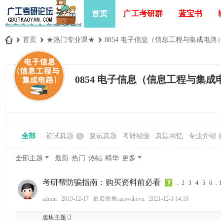
首页
广工考研群
蓝宝书
»
首页
›
★热门专业课★
›
0854 电子信息（信息工程与集成电路
广
工
0854 电子信息（信息工程与集成
考
研
论
坛
全部
初试真题
复试真题
考研经验
真题回忆
专业介绍
1
_
广
全部主题
最新
热门
热帖
精华
更多
东
考研帮防骗指南：购买资料前必看
工
...
2
3
4
5
6
..
业
admin
2019-12-17
最后发表:azawahovu
2021-12-1 14:10
大
版块主题