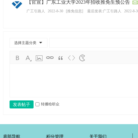
【官宣】广东工业大学2023年招收推免生预公告
学
广工引路人
2022-8-30
[
推免信息
]
最后发表:广工引路人
2022-8-3
考
研
论
坛
选择主题分类
_
广
工
考
研
辅
导
转播给听众
发表帖子
网
(g
du
底部导航
积分管理
关于我们
tk