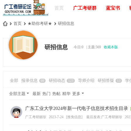
首页
广工考研群
蓝宝书
»
首页
›
★助你考研★
›
研招信息
广
工
研招信息
今日:
0
|
主题:
569
收藏本版
考
研
论
坛
全部
报录信息
研招动态
导师介绍
研招答疑
学
69
123
13
_
广
全部主题
最新
热门
热帖
精华
更多
东
广东工业大学2024年新一代电子信息技术招生目录
工
业
广工考研丽珍
2023-7-24
[
推免信息
]
最后发表:广工考研丽珍
202
大