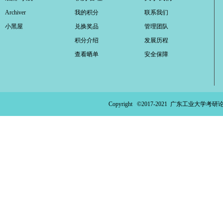
Archiver
ao
我的积分
联系我们
小黑屋
兑换奖品
管理团队
ya
积分介绍
发展历程
n.
查看晒单
安全保障
co
m)
Copyright ©2017-2021
广东工业大学考研论