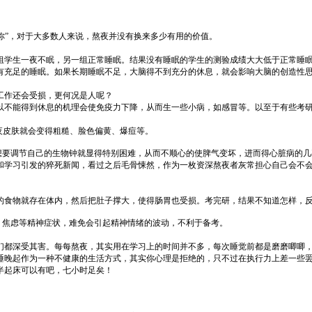
掉你”，对于大多数人来说，熬夜并没有换来多少有用的价值。
一组学生一夜不眠，另一组正常睡眠。结果没有睡眠的学生的测验成绩大大低于正常睡
有充足的睡眠。如果长期睡眠不足，大脑得不到充分的休息，就会影响大脑的创造性
工作还会受损，更何况是人呢？
以不能得到休息的机理会使免疫力下降，从而生一些小病，如感冒等。以至于有些考
夜皮肤就会变得粗糙、脸色偏黄、爆痘等。
行想要调节自己的生物钟就显得特别困难，从而不顺心的使脾气变坏，进而得心脏病的
和学习引发的猝死新闻，看过之后毛骨悚然，作为一枚资深熬夜者灰常担心自己会不会
的食物就存在体内，然后把肚子撑大，使得肠胃也受损。考完研，结果不知道怎样，
、焦虑等精神症状，难免会引起精神情绪的波动，不利于备考。
们都深受其害。每每熬夜，其实用在学习上的时间并不多，每次睡觉前都是磨磨唧唧
睡晚起作为一种不健康的生活方式，其实你心理是拒绝的，只不过在执行力上差一些
半起床可以有吧，七小时足矣！