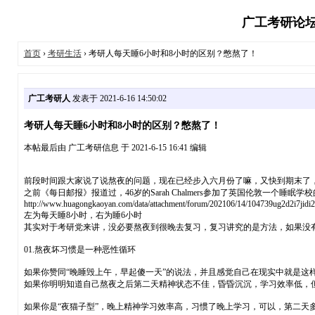
广工考研论坛_广
首页
›
考研生活
› 考研人每天睡6小时和8小时的区别？憋熬了！
广工考研人
发表于 2021-6-16 14:50:02
考研人每天睡6小时和8小时的区别？憋熬了！
本帖最后由 广工考研信息 于 2021-6-15 16:41 编辑
前段时间跟大家说了说熬夜的问题，现在已经步入六月份了嘛，又快到期末了
之前《每日邮报》报道过，46岁的Sarah Chalmers参加了英国伦敦一个
http://www.huagongkaoyan.com/data/attachment/forum/202106/14/104739ug2d2i7jidi
左为每天睡8小时，右为睡6小时
其实对于考研党来讲，没必要熬夜到很晚去复习，复习讲究的是方法，如果没
01.熬夜坏习惯是一种恶性循环
如果你赞同“晚睡毁上午，早起傻一天”的说法，并且感觉自己在现实中就是这
如果你明明知道自己熬夜之后第二天精神状态不佳，昏昏沉沉，学习效率低，但
如果你是“夜猫子型”，晚上精神学习效率高，习惯了晚上学习，可以，第二天