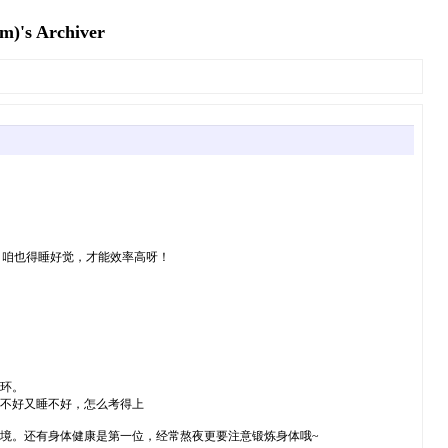
 Archiver
，咱也得睡好觉，才能效率高呀！
环。
学不好又睡不好，怎么考得上
境。还有身体健康是第一位，经常熬夜更要注意锻炼身体哦~