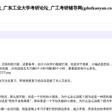
东工业大学考研论坛_广工考研辅导网(gdutkaoyan.com)'s
，又快到四六级，还要备考，估计小伙伴们都挺忙滴。但是对于熬夜，小编还是想说
睡眠学校的实验，分别连续五天只睡6个小时与睡满8个小时，看看面容有什么变化。
2237f.png
有方法去复习，即使熬夜复习也仅仅是赔了夫人又折兵。
样情况，那么很可能，你是一个任性的小朋友。为什么这么说呢？因为这是一种恶性循
还是“死性不改熬着夜”，那你更是一个不怕失败的小朋友。为什么这么说呢？因为
多睡一会没问题。前提是晚上学习不要打扰到身边室友，减少矛盾，营造良好的考研环