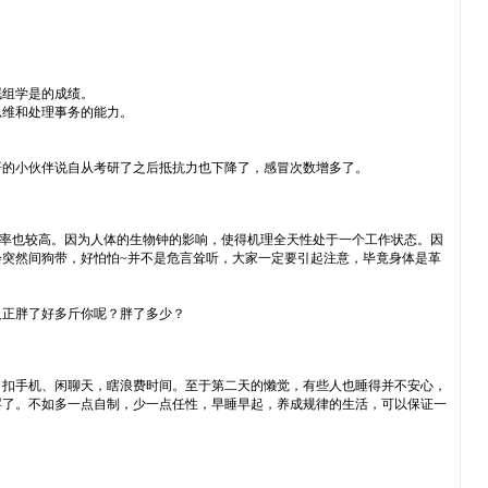
眠组学是的成绩。
思维和处理事务的能力。
研的小伙伴说自从考研了之后抵抗力也下降了，感冒次数增多了。
几率也较高。因为人体的生物钟的影响，使得机理全天性处于一个工作状态。因
突然间狗带，好怕怕~并不是危言耸听，大家一定要引起注意，毕竟身体是革
反正胖了好多斤你呢？胖了多少？
，扣手机、闲聊天，瞎浪费时间。至于第二天的懒觉，有些人也睡得并不安心，
罢了。不如多一点自制，少一点任性，早睡早起，养成规律的生活，可以保证一