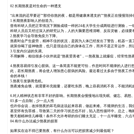
02.长期熬夜是对生命的一种透支
“出来混的迟早要还”“那些你熬的夜，都是用健康来透支的”“熬夜正在慢慢毁
1.长期熬夜影响人的创造力。
曾有科研人员把正常情况下测验成绩一样的24名大学生分成两组进行测验，
科研人员后又经过深入的研究认为，人的大脑要思维清晰、反应灵敏，必须要
2.熬夜学习会导致免疫力下降。
熬夜时会产生疲劳，精神不佳的状况，是因为人体已经发出了警告，机器一直
就算你喝了提神物质，也只是强迫自己的身体在工作，而并不是正常运作，所
3.引发内分泌的失调。
不用解释，相信很多小伙伴就是“熬夜受害者”，一熬夜脸上就爆痘，经常性熬
4.熬夜容易得引发心脏病。这一条简直不能更可怕，作息时间不规律的人进
此，若长期熬夜，将会使人增加患心脏病的风险。最近看过太多由于熬夜工作
命的本钱！
5.熬夜引发肠胃危机。
熬夜难免会饿，就需要补充能量，还要吃东西，晚上容易消耗不良，不能消耗
6.对人精神状态有非常不好的影响。长期熬夜会慢慢地出现失眠、健忘、易怒
03.多一点自制，少一点人性
也许你会说，改掉熬夜的坏毛病这说起来容易，做起来难。不规律的生活，我
甚至怀有负罪感，导致第二天的学习状态也不好，陷入恶性循环中。总之，晚
整天都精神倍儿棒哦！条件不允许考研的你们睡太充足，十一点半睡觉，六点
04.有什么办法减少熬夜的损害
如果实在迫不得已要熬夜，有什么办法可以把损害减少到最低呢？