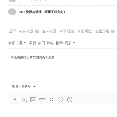
学
考
0857 资源与环境（环境工程方向）
研
论
全部
初试真题
复试真题
考研经验
真题回忆
专业介绍
1
4
坛
_
全部主题
最新
热门
热帖
精华
更多
广
工
本版块或指定的范围内尚无主题
考
研
辅
导
选择主题分类
网
(g
du
tk