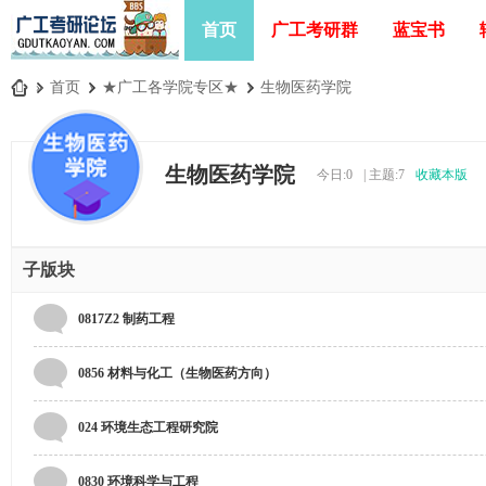
首页
广工考研群
蓝宝书
»
首页
›
★广工各学院专区★
›
生物医药学院
广
工
生物医药学院
今日:
0
|
主题:
7
收藏本版
考
研
论
子版块
坛
_
0817Z2 制药工程
广
东
0856 材料与化工（生物医药方向）
工
024 环境生态工程研究院
业
大
0830 环境科学与工程