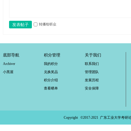
ao
ya
转播给听众
n.
发表帖子
co
m)
底部导航
积分管理
关于我们
Archiver
我的积分
联系我们
小黑屋
兑换奖品
管理团队
积分介绍
发展历程
查看晒单
安全保障
Copyright ©2017-2021
广东工业大学考研论