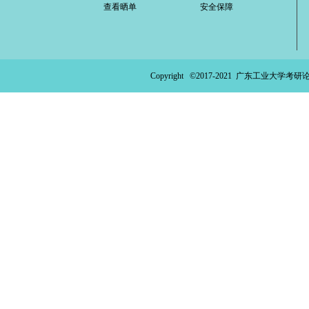
查看晒单
安全保障
ao
ya
n.
Copyright ©2017-2021
广东工业大学考研论
co
m)