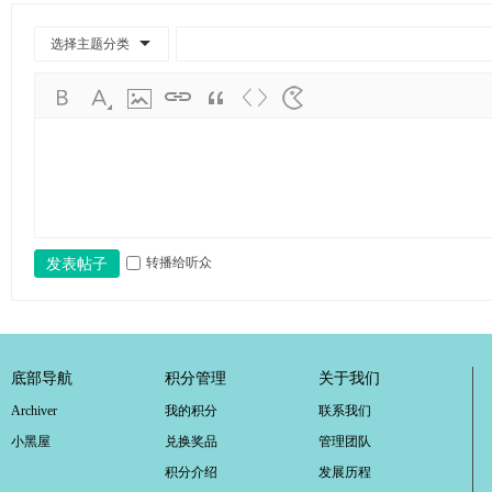
学
考
选择主题分类
研
论
坛
_
广
工
转播给听众
发表帖子
考
研
辅
导
底部导航
积分管理
关于我们
网
Archiver
我的积分
联系我们
(g
小黑屋
兑换奖品
管理团队
du
积分介绍
发展历程
tk