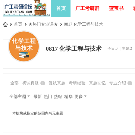
首页
广工考研群
蓝宝书
»
首页
›
★热门专业课★
›
0817 化学工程与技术
广
工
0817 化学工程与技术
今日:
0
|
主题:
2
考
研
论
坛
全部
初试真题
复试真题
考研经验
真题回忆
专业介绍
1
1
_
广
全部主题
最新
热门
热帖
精华
更多
东
工
本版块或指定的范围内尚无主题
业
大